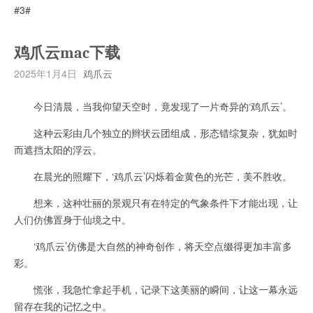
#3#
鸡爪云mac下载
2025年1月4日
鸡爪云
今日清晨，当我仰望天空时，竟发现了一片奇异的‘鸡爪云’。
这种云彩由几个独立的辫状云团组成，形态错综复杂，犹如时
而遮挡太阳的浮云。
在晨光的照耀下，‘鸡爪云’闪烁着金黄色的光芒，美不胜收。
想来，这种壮丽的景观只有在特定的气象条件下才能出现，让
人们仿佛置身于仙境之中。
‘鸡爪云’仿佛是大自然的神奇创作，将天空点缀得更加丰富多
彩。
慌张，我急忙拿起手机，记录下这美丽的瞬间，让这一幕永远
留存在我的记忆之中。