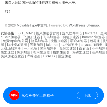
来自大师级国际机场的独特魅力和骄人服务水平。
#3#
© 2026
MovableType中文网
. Powered by:
WordPress
.
Sitemap
.
友情链接：
SITEMAP
|
旋风加速器官网
|
旋风软件中心
|
textarea
|
黑洞
quickq加速器
|
飞驰加速器
|
飞鸟加速器
|
狗急加速器
|
hammer加速器
|
免费vqn加速外网
|
旋风加速器
|
快橙加速器
|
啊哈加速器
|
迷雾通
|
优
器
|
快柠檬加速器
|
黑洞加速
|
falemon
|
快橙加速器
|
anycast加速器
|
i
元机场加速器
|
一元机场
|
老王加速器
|
黑洞加速器
|
白石山
|
小牛加速
果加速器
|
黑洞加速
|
银河加速器
|
猎豹加速器
|
海鸥加速器
|
芒果加速
旋风加速器度器
|
哔咔漫画
|
PicACG
|
雷霆加速
永久免费的上网梯子
下载