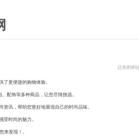
网
ikuuu
已关闭评
最
新
提供了更便捷的购物体验。
官
网
用
、配饰等多种商品，让您尽情挑选。
不
了
时尚资讯，帮助您更好地展现自己的时尚品味。
了
感受时尚的魅力。
等您来发现！。