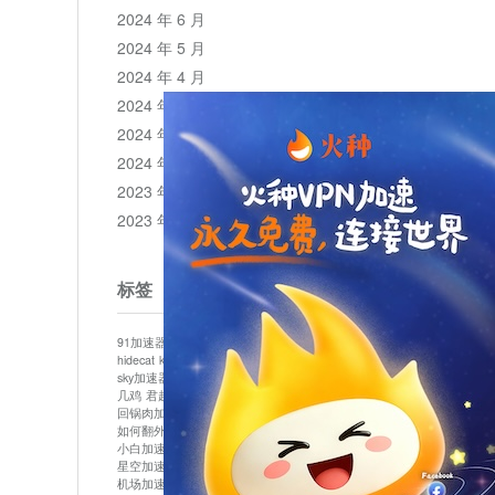
2024 年 6 月
2024 年 5 月
2024 年 4 月
2024 年 3 月
2024 年 2 月
2024 年 1 月
2023 年 12 月
2023 年 11 月
标签
91加速器
513加速器
bluelayer加速器
clash节点
hidecat
kuai500
panda加速器
plex加速器
sky加速器
telegram加速器
中信加速器
云梯加速器
几鸡
君越加速器
哔咔漫画加速器
唐师傅加速器
回锅肉加速器
坚果加速器
壹点加速器
大象加速器
如何翻外墙网站
小哈vp加速器
小火箭加速器
小白加速器
布谷vp加速器
心阶云
快连
星空加速器
最新版clash安卓下载
月光加速器
机场加速器
松果云
极快加速器
梯子加速器