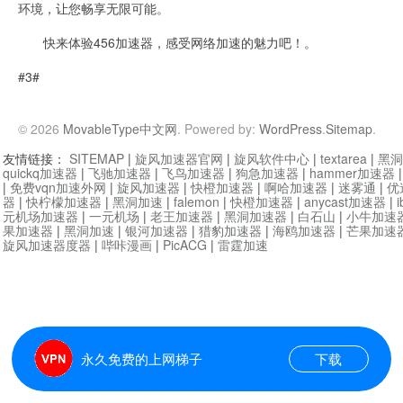
环境，让您畅享无限可能。
快来体验456加速器，感受网络加速的魅力吧！。
#3#
© 2026
MovableType中文网
. Powered by:
WordPress
.
Sitemap
.
友情链接：
SITEMAP
|
旋风加速器官网
|
旋风软件中心
|
textarea
|
黑洞
quickq加速器
|
飞驰加速器
|
飞鸟加速器
|
狗急加速器
|
hammer加速器
|
免费vqn加速外网
|
旋风加速器
|
快橙加速器
|
啊哈加速器
|
迷雾通
|
优
器
|
快柠檬加速器
|
黑洞加速
|
falemon
|
快橙加速器
|
anycast加速器
|
i
元机场加速器
|
一元机场
|
老王加速器
|
黑洞加速器
|
白石山
|
小牛加速
果加速器
|
黑洞加速
|
银河加速器
|
猎豹加速器
|
海鸥加速器
|
芒果加速
旋风加速器度器
|
哔咔漫画
|
PicACG
|
雷霆加速
永久免费的上网梯子
下载