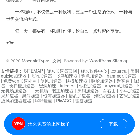
一杯咖啡，不仅仅是一种饮料，更是一种生活的仪式，一种与
世界交流的方式。
每一天，都要有一杯咖啡作伴，给自己一点甜蜜的享受。
#3#
© 2026
MovableType中文网
. Powered by:
WordPress
.
Sitemap
.
友情链接：
SITEMAP
|
旋风加速器官网
|
旋风软件中心
|
textarea
|
黑洞
quickq加速器
|
飞驰加速器
|
飞鸟加速器
|
狗急加速器
|
hammer加速器
|
免费vqn加速外网
|
旋风加速器
|
快橙加速器
|
啊哈加速器
|
迷雾通
|
优
器
|
快柠檬加速器
|
黑洞加速
|
falemon
|
快橙加速器
|
anycast加速器
|
i
元机场加速器
|
一元机场
|
老王加速器
|
黑洞加速器
|
白石山
|
小牛加速
果加速器
|
黑洞加速
|
银河加速器
|
猎豹加速器
|
海鸥加速器
|
芒果加速
旋风加速器度器
|
哔咔漫画
|
PicACG
|
雷霆加速
永久免费的上网梯子
下载