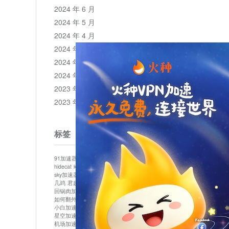
2024 年 6 月
2024 年 5 月
2024 年 4 月
2024 年 3 月
2024 年 2 月
2024 年 1 月
2023 年 12 月
2023 年 11 月
标签
91加速器
513加速器
bluelayer加速器
clash节点
hidecat
kuai500
panda加速器
plex加速器
sky加速器
telegram加速器
中信加速器
云梯加速器
几鸡
君越加速器
哔咔漫画加速器
唐师傅加速器
回锅肉加速器
坚果加速器
壹点加速器
大象加速器
如何翻外墙网站
小哈vp加速器
小火箭加速器
小白加速器
布谷vp加速器
心阶云
快连
星空加速器
最新版clash安卓下载
月光加速器
机场加速器
松果云
极快加速器
梯子加速器