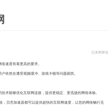
网
贝
已关闭评
壳
加
络速度有着更高的要求。
速
器
打
户依然在遭受视频缓冲、游戏卡顿等问题困扰。
不
开
。
了
技术能够优化互联网连接，提供更稳定、更迅捷的网络体验。
网络，贝壳加速器都可以提供超快的互联网速度，让您的网络畅行无