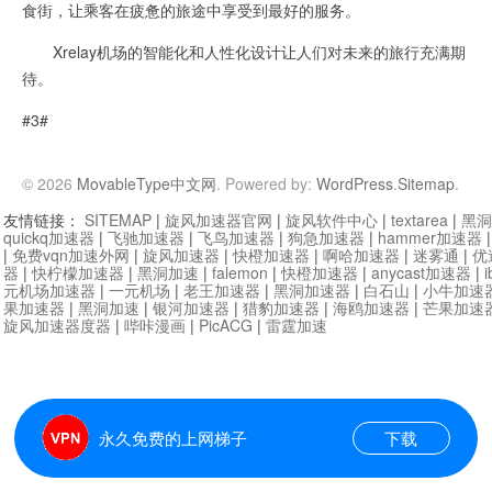
食街，让乘客在疲惫的旅途中享受到最好的服务。
Xrelay机场的智能化和人性化设计让人们对未来的旅行充满期
待。
#3#
© 2026
MovableType中文网
. Powered by:
WordPress
.
Sitemap
.
友情链接：
SITEMAP
|
旋风加速器官网
|
旋风软件中心
|
textarea
|
黑洞
quickq加速器
|
飞驰加速器
|
飞鸟加速器
|
狗急加速器
|
hammer加速器
|
免费vqn加速外网
|
旋风加速器
|
快橙加速器
|
啊哈加速器
|
迷雾通
|
优
器
|
快柠檬加速器
|
黑洞加速
|
falemon
|
快橙加速器
|
anycast加速器
|
i
元机场加速器
|
一元机场
|
老王加速器
|
黑洞加速器
|
白石山
|
小牛加速
果加速器
|
黑洞加速
|
银河加速器
|
猎豹加速器
|
海鸥加速器
|
芒果加速
旋风加速器度器
|
哔咔漫画
|
PicACG
|
雷霆加速
永久免费的上网梯子
下载