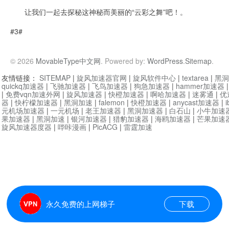
让我们一起去探秘这神秘而美丽的“云彩之舞”吧！。
#3#
© 2026
MovableType中文网
. Powered by:
WordPress
.
Sitemap
.
友情链接：
SITEMAP
|
旋风加速器官网
|
旋风软件中心
|
textarea
|
黑洞
quickq加速器
|
飞驰加速器
|
飞鸟加速器
|
狗急加速器
|
hammer加速器
|
免费vqn加速外网
|
旋风加速器
|
快橙加速器
|
啊哈加速器
|
迷雾通
|
优
器
|
快柠檬加速器
|
黑洞加速
|
falemon
|
快橙加速器
|
anycast加速器
|
i
元机场加速器
|
一元机场
|
老王加速器
|
黑洞加速器
|
白石山
|
小牛加速
果加速器
|
黑洞加速
|
银河加速器
|
猎豹加速器
|
海鸥加速器
|
芒果加速
旋风加速器度器
|
哔咔漫画
|
PicACG
|
雷霆加速
永久免费的上网梯子
下载