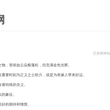
网
金
已关闭评
斗
云
物，形状如云朵般蓬松，但充满金色光辉。
mac
下
载
重要时刻为正义之士助力，或是为有缘人带来好运。
有着特殊的含义。
实的象征。
好的期待和憧憬。