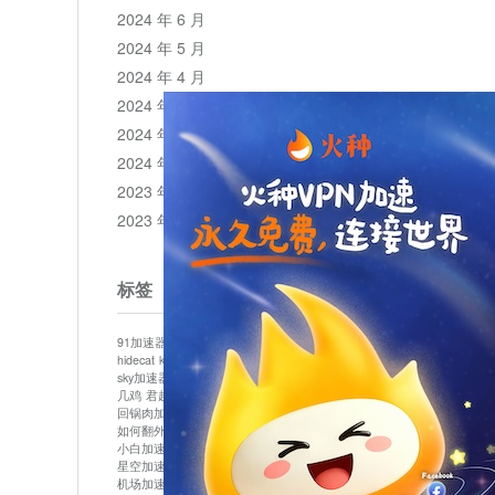
2024 年 6 月
2024 年 5 月
2024 年 4 月
2024 年 3 月
2024 年 2 月
2024 年 1 月
2023 年 12 月
2023 年 11 月
标签
91加速器
513加速器
bluelayer加速器
clash节点
hidecat
kuai500
panda加速器
plex加速器
sky加速器
telegram加速器
中信加速器
云梯加速器
几鸡
君越加速器
哔咔漫画加速器
唐师傅加速器
回锅肉加速器
坚果加速器
壹点加速器
大象加速器
如何翻外墙网站
小哈vp加速器
小火箭加速器
小白加速器
布谷vp加速器
心阶云
快连
星空加速器
最新版clash安卓下载
月光加速器
机场加速器
松果云
极快加速器
梯子加速器