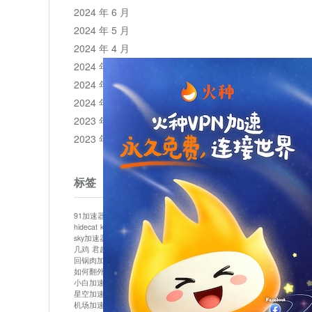
2024 年 6 月
2024 年 5 月
2024 年 4 月
2024 年 3 月
2024 年 2 月
2024 年 1 月
2023 年 12 月
2023 年 11 月
标签
91加速器
513加速器
bluelayer加速器
clash节点
hidecat
kuai500
panda加速器
plex加速器
sky加速器
telegram加速器
中信加速器
云梯加速器
几鸡
君越加速器
哔咔漫画加速器
唐师傅加速器
回锅肉加速器
坚果加速器
壹点加速器
大象加速器
如何翻外墙网站
小哈vp加速器
小火箭加速器
小白加速器
布谷vp加速器
心阶云
快连
星空加速器
最新版clash安卓下载
月光加速器
机场加速器
松果云
极快加速器
梯子加速器