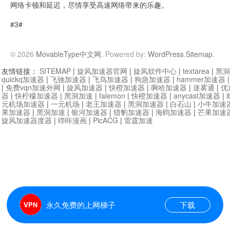
网络卡顿和延迟，尽情享受高速网络带来的乐趣。
#3#
© 2026
MovableType中文网
. Powered by:
WordPress
.
Sitemap
.
友情链接：
SITEMAP
|
旋风加速器官网
|
旋风软件中心
|
textarea
|
黑洞
quickq加速器
|
飞驰加速器
|
飞鸟加速器
|
狗急加速器
|
hammer加速器
|
免费vqn加速外网
|
旋风加速器
|
快橙加速器
|
啊哈加速器
|
迷雾通
|
优
器
|
快柠檬加速器
|
黑洞加速
|
falemon
|
快橙加速器
|
anycast加速器
|
i
元机场加速器
|
一元机场
|
老王加速器
|
黑洞加速器
|
白石山
|
小牛加速
果加速器
|
黑洞加速
|
银河加速器
|
猎豹加速器
|
海鸥加速器
|
芒果加速
旋风加速器度器
|
哔咔漫画
|
PicACG
|
雷霆加速
永久免费的上网梯子
下载