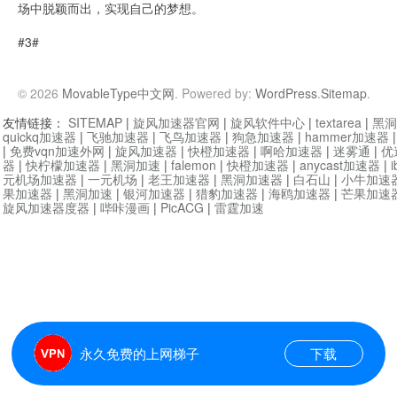
场中脱颖而出，实现自己的梦想。
#3#
© 2026
MovableType中文网
. Powered by:
WordPress
.
Sitemap
.
友情链接：
SITEMAP
|
旋风加速器官网
|
旋风软件中心
|
textarea
|
黑洞
quickq加速器
|
飞驰加速器
|
飞鸟加速器
|
狗急加速器
|
hammer加速器
|
免费vqn加速外网
|
旋风加速器
|
快橙加速器
|
啊哈加速器
|
迷雾通
|
优
器
|
快柠檬加速器
|
黑洞加速
|
falemon
|
快橙加速器
|
anycast加速器
|
i
元机场加速器
|
一元机场
|
老王加速器
|
黑洞加速器
|
白石山
|
小牛加速
果加速器
|
黑洞加速
|
银河加速器
|
猎豹加速器
|
海鸥加速器
|
芒果加速
旋风加速器度器
|
哔咔漫画
|
PicACG
|
雷霆加速
永久免费的上网梯子
下载