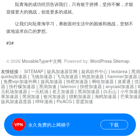
阮青海的成功经历告诉我们，只有敢于拼搏，坚持不懈，才能
迎接更大的挑战，创造更多的成就。
让我们向阮青海学习，勇敢面对生活中的困难和挑战，坚韧不
拔地追求自己的梦想。
#3#
© 2026
MovableType中文网
. Powered by:
WordPress
.
Sitemap
.
友情链接：
SITEMAP
|
旋风加速器官网
|
旋风软件中心
|
textarea
|
黑洞
quickq加速器
|
飞驰加速器
|
飞鸟加速器
|
狗急加速器
|
hammer加速器
|
免费vqn加速外网
|
旋风加速器
|
快橙加速器
|
啊哈加速器
|
迷雾通
|
优
器
|
快柠檬加速器
|
黑洞加速
|
falemon
|
快橙加速器
|
anycast加速器
|
i
元机场加速器
|
一元机场
|
老王加速器
|
黑洞加速器
|
白石山
|
小牛加速
果加速器
|
黑洞加速
|
银河加速器
|
猎豹加速器
|
海鸥加速器
|
芒果加速
旋风加速器度器
|
哔咔漫画
|
PicACG
|
雷霆加速
永久免费的上网梯子
下载