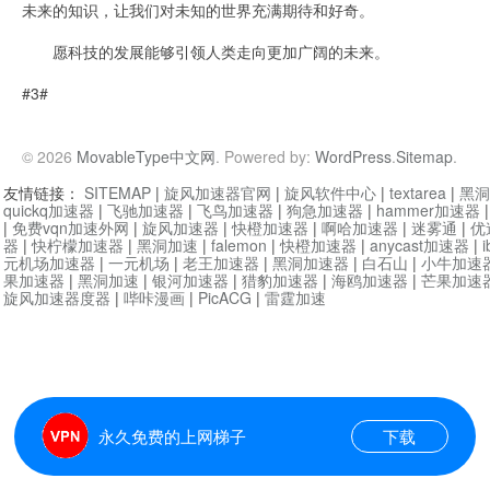
未来的知识，让我们对未知的世界充满期待和好奇。
愿科技的发展能够引领人类走向更加广阔的未来。
#3#
© 2026
MovableType中文网
. Powered by:
WordPress
.
Sitemap
.
友情链接：
SITEMAP
|
旋风加速器官网
|
旋风软件中心
|
textarea
|
黑洞
quickq加速器
|
飞驰加速器
|
飞鸟加速器
|
狗急加速器
|
hammer加速器
|
免费vqn加速外网
|
旋风加速器
|
快橙加速器
|
啊哈加速器
|
迷雾通
|
优
器
|
快柠檬加速器
|
黑洞加速
|
falemon
|
快橙加速器
|
anycast加速器
|
i
元机场加速器
|
一元机场
|
老王加速器
|
黑洞加速器
|
白石山
|
小牛加速
果加速器
|
黑洞加速
|
银河加速器
|
猎豹加速器
|
海鸥加速器
|
芒果加速
旋风加速器度器
|
哔咔漫画
|
PicACG
|
雷霆加速
永久免费的上网梯子
下载