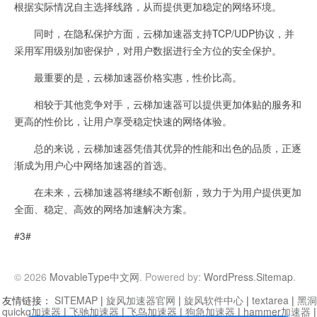
根据实际情况自主选择线路，从而提供更加稳定的网络环境。
同时，在隐私保护方面，云梯加速器支持TCP/UDP协议，并
采用军用级别加密保护，对用户数据进行全方位的安全保护。
最重要的是，云梯加速器价格实惠，性价比高。
相较于其他竞争对手，云梯加速器可以提供更加体贴的服务和
更高的性价比，让用户享受稳定快速的网络体验。
总的来说，云梯加速器凭借其优异的性能和出色的品质，正逐
渐成为用户心中网络加速器的首选。
在未来，云梯加速器将继续不断创新，致力于为用户提供更加
全面、稳定、高效的网络加速解决方案。
#3#
© 2026
MovableType中文网
. Powered by:
WordPress
.
Sitemap
.
友情链接：
SITEMAP
|
旋风加速器官网
|
旋风软件中心
|
textarea
|
黑洞
quickq加速器
|
飞驰加速器
|
飞鸟加速器
|
狗急加速器
|
hammer加速器