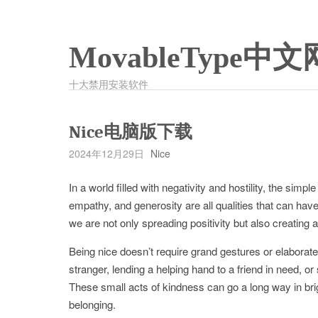
MovableType中文
十大禁用安装软件
Nice电脑版下载
2024年12月29日
Nice
In a world filled with negativity and hostility, the simp
empathy, and generosity are all qualities that can ha
we are not only spreading positivity but also creating a
Being nice doesn’t require grand gestures or elaborate 
stranger, lending a helping hand to a friend in need, 
These small acts of kindness can go a long way in br
belonging.