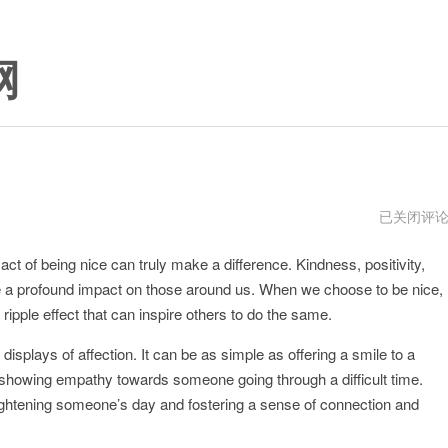
网
Nice
已关闭评
电
脑
le act of being nice can truly make a difference. Kindness, positivity,
版
下
ve a profound impact on those around us. When we choose to be nice,
载
 ripple effect that can inspire others to do the same.
displays of affection. It can be as simple as offering a smile to a
or showing empathy towards someone going through a difficult time.
ightening someone’s day and fostering a sense of connection and