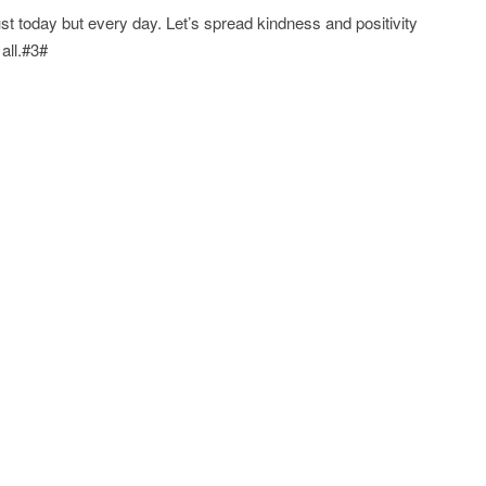
just today but every day. Let’s spread kindness and positivity
all.#3#