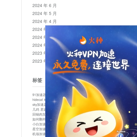
2024 年 6 月
2024 年 5 月
2024 年 4 月
2024 年 3 月
2024 年 2 月
2024 年 1 月
2023 年 12 月
2023 年 11 月
标签
91加速器
513加速器
bluelayer加速器
clash节点
hidecat
kuai500
panda加速器
plex加速器
sky加速器
telegram加速器
中信加速器
云梯加速器
几鸡
君越加速器
哔咔漫画加速器
唐师傅加速器
回锅肉加速器
坚果加速器
壹点加速器
大象加速器
如何翻外墙网站
小哈vp加速器
小火箭加速器
小白加速器
布谷vp加速器
心阶云
快连
星空加速器
最新版clash安卓下载
月光加速器
机场加速器
松果云
极快加速器
梯子加速器