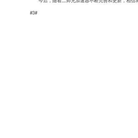
今后，随着二师兄加速器不断完善和更新，相信将
#3#