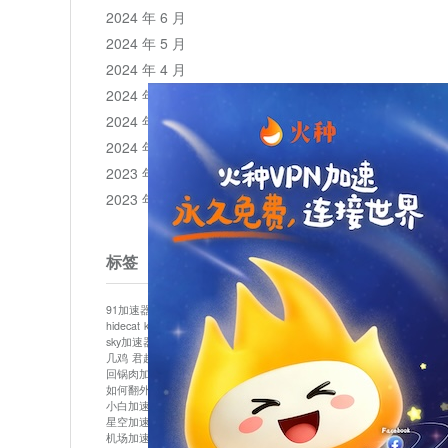
2024 年 6 月
2024 年 5 月
2024 年 4 月
2024 年 3 月
2024 年 2 月
2024 年 1 月
2023 年 12 月
2023 年 11 月
标签
91加速器
513加速器
bluelayer加速器
clash节点
hidecat
kuai500
panda加速器
plex加速器
sky加速器
telegram加速器
中信加速器
云梯加速器
几鸡
君越加速器
哔咔漫画加速器
唐师傅加速器
回锅肉加速器
坚果加速器
壹点加速器
大象加速器
如何翻外墙网站
小哈vp加速器
小火箭加速器
小白加速器
布谷vp加速器
心阶云
快连
星空加速器
最新版clash安卓下载
月光加速器
机场加速器
松果云
极快加速器
梯子加速器