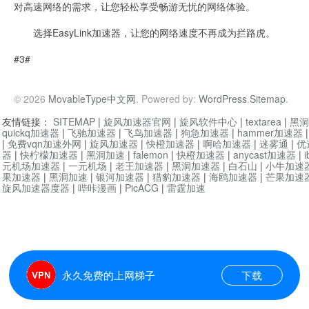
对高速网络的需求，让您轻松享受畅游无忧的网络体验。
选择EasyLink加速器，让您的网络速度不再成为拦路虎。
#3#
© 2026
MovableType中文网
. Powered by:
WordPress
.
Sitemap
.
友情链接：
SITEMAP
|
旋风加速器官网
|
旋风软件中心
|
textarea
|
黑洞
quickq加速器
|
飞驰加速器
|
飞鸟加速器
|
狗急加速器
|
hammer加速器
|
免费vqn加速外网
|
旋风加速器
|
快橙加速器
|
啊哈加速器
|
迷雾通
|
优
器
|
快柠檬加速器
|
黑洞加速
|
falemon
|
快橙加速器
|
anycast加速器
|
i
元机场加速器
|
一元机场
|
老王加速器
|
黑洞加速器
|
白石山
|
小牛加速
果加速器
|
黑洞加速
|
银河加速器
|
猎豹加速器
|
海鸥加速器
|
芒果加速
旋风加速器度器
|
哔咔漫画
|
PicACG
|
雷霆加速
永久免费的上网梯子
下载