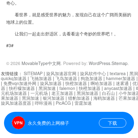
奇心。
看世界，就是感受世界的魅力，发现自己在这个广阔而美丽的
地球上的位置。
让我们一起走出舒适区，去看看这个奇妙的世界吧！。
#3#
© 2026
MovableType中文网
. Powered by:
WordPress
.
Sitemap
.
友情链接：
SITEMAP
|
旋风加速器官网
|
旋风软件中心
|
textarea
|
黑洞
quickq加速器
|
飞驰加速器
|
飞鸟加速器
|
狗急加速器
|
hammer加速器
|
免费vqn加速外网
|
旋风加速器
|
快橙加速器
|
啊哈加速器
|
迷雾通
|
优
器
|
快柠檬加速器
|
黑洞加速
|
falemon
|
快橙加速器
|
anycast加速器
|
i
元机场加速器
|
一元机场
|
老王加速器
|
黑洞加速器
|
白石山
|
小牛加速
果加速器
|
黑洞加速
|
银河加速器
|
猎豹加速器
|
海鸥加速器
|
芒果加速
旋风加速器度器
|
哔咔漫画
|
PicACG
|
雷霆加速
永久免费的上网梯子
下载