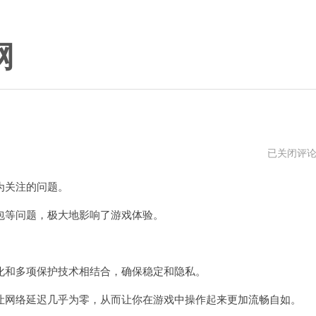
网
黑
已关闭评
猫
加
为关注的问题。
速
器
传
等问题，极大地影响了游戏体验。
送
门
和多项保护技术相结合，确保稳定和隐私。
网络延迟几乎为零，从而让你在游戏中操作起来更加流畅自如。