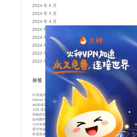
2024 年 6 月
2024 年 5 月
2024 年 4 月
2024 年 3 月
2024 年 2 月
2024 年 1 月
2023 年 12 月
2023 年 11 月
标签
91加速器
513加速器
bluelayer加速器
clash节点
hidecat
kuai500
panda加速器
plex加速器
sky加速器
telegram加速器
中信加速器
云梯加速器
几鸡
君越加速器
哔咔漫画加速器
唐师傅加速器
回锅肉加速器
坚果加速器
壹点加速器
大象加速器
如何翻外墙网站
小哈vp加速器
小火箭加速器
小白加速器
布谷vp加速器
心阶云
快连
星空加速器
最新版clash安卓下载
月光加速器
机场加速器
松果云
极快加速器
梯子加速器