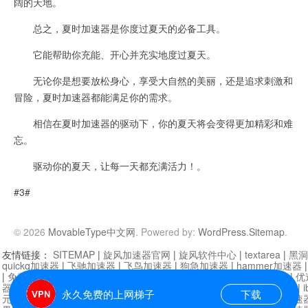
阔的天地。
总之，夏时加速器是你度过夏天的必备工具。
它能帮助你充能、开心并充实地度过夏天。
无论你是想要放松身心，享受大自然的美丽，还是追求刺激和
冒险，夏时加速器都能满足你的需求。
相信在夏时加速器的驱动下，你的夏天将会变得更加精彩和难
忘。
驱动你的夏天，让每一天都充满活力！。
#3#
© 2026
MovableType中文网
. Powered by:
WordPress
.
Sitemap
.
友情链接：
SITEMAP
|
旋风加速器官网
|
旋风软件中心
|
textarea
|
黑洞
quickq加速器
|
飞驰加速器
|
飞鸟加速器
|
狗急加速器
|
hammer加速器
|
免费vqn加速外网
|
旋风加速器
|
快橙加速器
|
啊哈加速器
|
迷雾通
|
优
器
|
快柠檬加速器
|
黑洞加速
|
falemon
|
快橙加速器
|
anycast加速器
|
i
永久免费的上网梯子
下载
元机场加速器
|
一元机场
|
老王加速器
|
黑洞加速器
|
白石山
|
小牛加速