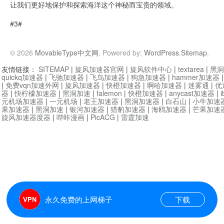
让我们更好地保护和探索海洋这个神秘而宝贵的领域。
#3#
© 2026
MovableType中文网
. Powered by:
WordPress
.
Sitemap
.
友情链接：
SITEMAP
|
旋风加速器官网
|
旋风软件中心
|
textarea
|
黑洞
quickq加速器
|
飞驰加速器
|
飞鸟加速器
|
狗急加速器
|
hammer加速器
|
免费vqn加速外网
|
旋风加速器
|
快橙加速器
|
啊哈加速器
|
迷雾通
|
优
器
|
快柠檬加速器
|
黑洞加速
|
falemon
|
快橙加速器
|
anycast加速器
|
i
元机场加速器
|
一元机场
|
老王加速器
|
黑洞加速器
|
白石山
|
小牛加速
果加速器
|
黑洞加速
|
银河加速器
|
猎豹加速器
|
海鸥加速器
|
芒果加速
旋风加速器度器
|
哔咔漫画
|
PicACG
|
雷霆加速
永久免费的上网梯子
下载