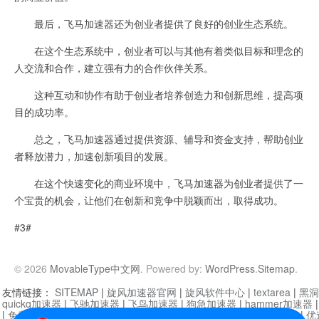
最后，飞马加速器还为创业者提供了良好的创业生态系统。
在这个生态系统中，创业者可以与其他有着类似目标和理念的
人交流和合作，建立强有力的合作伙伴关系。
这种互动和协作有助于创业者培养创造力和创新思维，提高项
目的成功率。
总之，飞马加速器通过提供资源、辅导和资金支持，帮助创业
者释放潜力，加速创新项目的发展。
在这个快速变化的商业环境中，飞马加速器为创业者提供了一
个宝贵的机会，让他们在创新和竞争中脱颖而出，取得成功。
#3#
© 2026
MovableType中文网
. Powered by:
WordPress
.
Sitemap
.
友情链接：
SITEMAP
|
旋风加速器官网
|
旋风软件中心
|
textarea
|
黑洞
quickq加速器
|
飞驰加速器
|
飞鸟加速器
|
狗急加速器
|
hammer加速器
|
免费vqn加速外网
|
旋风加速器
|
快橙加速器
|
啊哈加速器
|
迷雾通
|
优