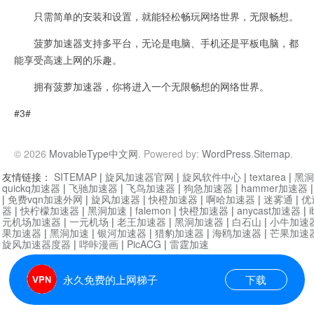
只需简单的安装和设置，就能轻松畅玩网络世界，无限畅想。
菠萝加速器支持多平台，无论是电脑、手机还是平板电脑，都
能享受高速上网的乐趣。
拥有菠萝加速器，你将进入一个无限畅想的网络世界。
#3#
© 2026
MovableType中文网
. Powered by:
WordPress
.
Sitemap
.
友情链接：
SITEMAP
|
旋风加速器官网
|
旋风软件中心
|
textarea
|
黑洞
quickq加速器
|
飞驰加速器
|
飞鸟加速器
|
狗急加速器
|
hammer加速器
|
免费vqn加速外网
|
旋风加速器
|
快橙加速器
|
啊哈加速器
|
迷雾通
|
优
器
|
快柠檬加速器
|
黑洞加速
|
falemon
|
快橙加速器
|
anycast加速器
|
i
元机场加速器
|
一元机场
|
老王加速器
|
黑洞加速器
|
白石山
|
小牛加速
果加速器
|
黑洞加速
|
银河加速器
|
猎豹加速器
|
海鸥加速器
|
芒果加速
旋风加速器度器
|
哔咔漫画
|
PicACG
|
雷霆加速
永久免费的上网梯子
下载