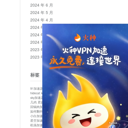
2024 年 6 月
2024 年 5 月
2024 年 4 月
2024 年 3 月
2024 年 2 月
2024 年 1 月
2023 年 12 月
2023 年 11 月
标签
91加速器
513加速器
bluelayer加速器
clash节点
hidecat
kuai500
panda加速器
plex加速器
sky加速器
telegram加速器
中信加速器
云梯加速器
几鸡
君越加速器
哔咔漫画加速器
唐师傅加速器
回锅肉加速器
坚果加速器
壹点加速器
大象加速器
如何翻外墙网站
小哈vp加速器
小火箭加速器
小白加速器
布谷vp加速器
心阶云
快连
星空加速器
最新版clash安卓下载
月光加速器
机场加速器
松果云
极快加速器
梯子加速器