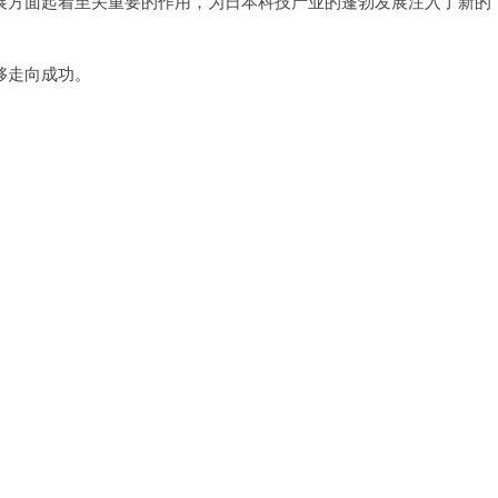
方面起着至关重要的作用，为日本科技产业的蓬勃发展注入了新的
够走向成功。