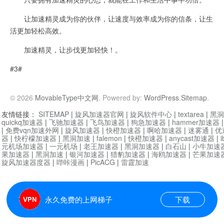
让加速精灵成为你的伙伴，让速度与效率成为你的信条，让生
活更加轻松高效。
加速精灵，让步伐更加轻快！。
#3#
© 2026
MovableType中文网
. Powered by:
WordPress
.
Sitemap
.
友情链接：
SITEMAP
|
旋风加速器官网
|
旋风软件中心
|
textarea
|
黑洞
quickq加速器
|
飞驰加速器
|
飞鸟加速器
|
狗急加速器
|
hammer加速器
|
免费vqn加速外网
|
旋风加速器
|
快橙加速器
|
啊哈加速器
|
迷雾通
|
优
器
|
快柠檬加速器
|
黑洞加速
|
falemon
|
快橙加速器
|
anycast加速器
|
i
元机场加速器
|
一元机场
|
老王加速器
|
黑洞加速器
|
白石山
|
小牛加速
果加速器
|
黑洞加速
|
银河加速器
|
猎豹加速器
|
海鸥加速器
|
芒果加速
旋风加速器度器
|
哔咔漫画
|
PicACG
|
雷霆加速
永久免费的上网梯子
下载