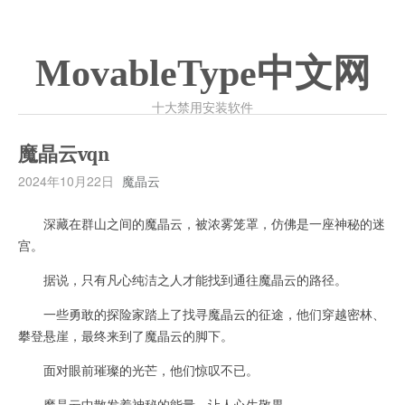
MovableType中文网
十大禁用安装软件
魔晶云vqn
2024年10月22日
魔晶云
深藏在群山之间的魔晶云，被浓雾笼罩，仿佛是一座神秘的迷
宫。
据说，只有凡心纯洁之人才能找到通往魔晶云的路径。
一些勇敢的探险家踏上了找寻魔晶云的征途，他们穿越密林、
攀登悬崖，最终来到了魔晶云的脚下。
面对眼前璀璨的光芒，他们惊叹不已。
魔晶云中散发着神秘的能量，让人心生敬畏。