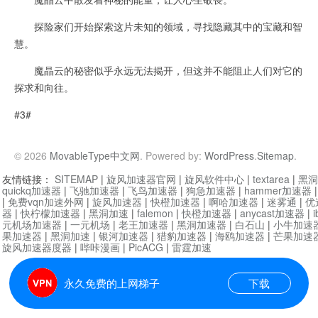
探险家们开始探索这片未知的领域，寻找隐藏其中的宝藏和智
慧。
魔晶云的秘密似乎永远无法揭开，但这并不能阻止人们对它的
探求和向往。
#3#
© 2026
MovableType中文网
. Powered by:
WordPress
.
Sitemap
.
友情链接：
SITEMAP
|
旋风加速器官网
|
旋风软件中心
|
textarea
|
黑洞
quickq加速器
|
飞驰加速器
|
飞鸟加速器
|
狗急加速器
|
hammer加速器
|
免费vqn加速外网
|
旋风加速器
|
快橙加速器
|
啊哈加速器
|
迷雾通
|
优
器
|
快柠檬加速器
|
黑洞加速
|
falemon
|
快橙加速器
|
anycast加速器
|
i
元机场加速器
|
一元机场
|
老王加速器
|
黑洞加速器
|
白石山
|
小牛加速
果加速器
|
黑洞加速
|
银河加速器
|
猎豹加速器
|
海鸥加速器
|
芒果加速
旋风加速器度器
|
哔咔漫画
|
PicACG
|
雷霆加速
永久免费的上网梯子
下载