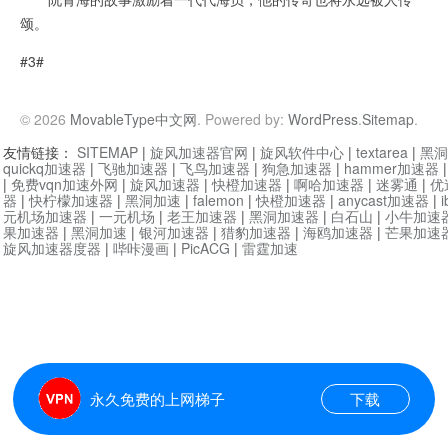
颂。
#3#
© 2026
MovableType中文网
. Powered by:
WordPress
.
Sitemap
.
友情链接：
SITEMAP
|
旋风加速器官网
|
旋风软件中心
|
textarea
|
黑洞
quickq加速器
|
飞驰加速器
|
飞鸟加速器
|
狗急加速器
|
hammer加速器
|
免费vqn加速外网
|
旋风加速器
|
快橙加速器
|
啊哈加速器
|
迷雾通
|
优
器
|
快柠檬加速器
|
黑洞加速
|
falemon
|
快橙加速器
|
anycast加速器
|
i
元机场加速器
|
一元机场
|
老王加速器
|
黑洞加速器
|
白石山
|
小牛加速
果加速器
|
黑洞加速
|
银河加速器
|
猎豹加速器
|
海鸥加速器
|
芒果加速
旋风加速器度器
|
哔咔漫画
|
PicACG
|
雷霆加速
永久免费的上网梯子
下载