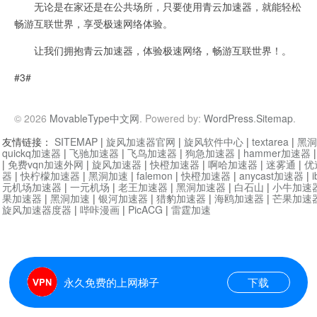
无论是在家还是在公共场所，只要使用青云加速器，就能轻松
畅游互联世界，享受极速网络体验。
让我们拥抱青云加速器，体验极速网络，畅游互联世界！。
#3#
© 2026
MovableType中文网
. Powered by:
WordPress
.
Sitemap
.
友情链接：
SITEMAP
|
旋风加速器官网
|
旋风软件中心
|
textarea
|
黑洞
quickq加速器
|
飞驰加速器
|
飞鸟加速器
|
狗急加速器
|
hammer加速器
|
免费vqn加速外网
|
旋风加速器
|
快橙加速器
|
啊哈加速器
|
迷雾通
|
优
器
|
快柠檬加速器
|
黑洞加速
|
falemon
|
快橙加速器
|
anycast加速器
|
i
元机场加速器
|
一元机场
|
老王加速器
|
黑洞加速器
|
白石山
|
小牛加速
果加速器
|
黑洞加速
|
银河加速器
|
猎豹加速器
|
海鸥加速器
|
芒果加速
旋风加速器度器
|
哔咔漫画
|
PicACG
|
雷霆加速
永久免费的上网梯子
下载