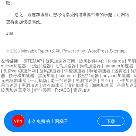
取。
总之，速连加速器让您尽情享受网络世界带来的乐趣，让网络
变得更加便捷高效。
#3#
© 2026
MovableType中文网
. Powered by:
WordPress
.
Sitemap
.
友情链接：
SITEMAP
|
旋风加速器官网
|
旋风软件中心
|
textarea
|
黑洞
quickq加速器
|
飞驰加速器
|
飞鸟加速器
|
狗急加速器
|
hammer加速器
|
免费vqn加速外网
|
旋风加速器
|
快橙加速器
|
啊哈加速器
|
迷雾通
|
优
器
|
快柠檬加速器
|
黑洞加速
|
falemon
|
快橙加速器
|
anycast加速器
|
i
元机场加速器
|
一元机场
|
老王加速器
|
黑洞加速器
|
白石山
|
小牛加速
果加速器
|
黑洞加速
|
银河加速器
|
猎豹加速器
|
海鸥加速器
|
芒果加速
旋风加速器度器
|
哔咔漫画
|
PicACG
|
雷霆加速
永久免费的上网梯子
下载