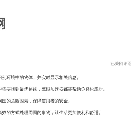
网
鹰
已关闭评
眼
加
别环境中的物体，并实时显示相关信息。
速
器
不
需要找到最优路线，鹰眼加速器都能帮助你轻松应对。
能
用
围的危险因素，保障使用者的安全。
了
效的方式处理周围的事物，让生活更加便利和舒适。