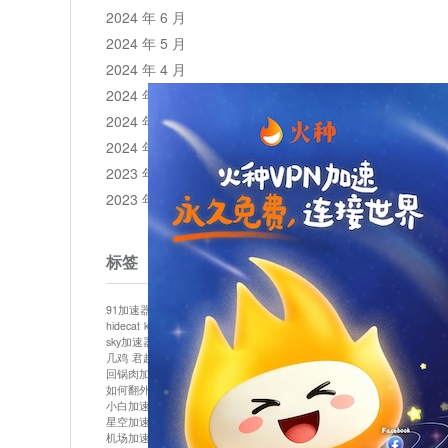
2024 年 6 月
2024 年 5 月
2024 年 4 月
2024 年 3 月
2024 年 2 月
2024 年 1 月
2023 年 12 月
2023 年 11 月
标签
91加速器
513加速器
bluelayer加速器
clash节点
hidecat
kuai500
panda加速器
plex加速器
sky加速器
telegram加速器
中信加速器
云梯加速器
几鸡
君越加速器
哔咔漫画加速器
唐师傅加速器
回锅肉加速器
坚果加速器
壹点加速器
大象加速器
如何翻外墙网站
小哈vp加速器
小火箭加速器
小白加速器
布谷vp加速器
心阶云
快连
星空加速器
最新版clash安卓下载
月光加速器
机场加速器
松果云
极快加速器
梯子加速器