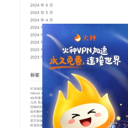
2024 年 6 月
2024 年 5 月
2024 年 4 月
2024 年 3 月
2024 年 2 月
2024 年 1 月
2023 年 12 月
2023 年 11 月
标签
91加速器
513加速器
bluelayer加速器
clash节点
hidecat
kuai500
panda加速器
plex加速器
sky加速器
telegram加速器
中信加速器
云梯加速器
几鸡
君越加速器
哔咔漫画加速器
唐师傅加速器
回锅肉加速器
坚果加速器
壹点加速器
大象加速器
如何翻外墙网站
小哈vp加速器
小火箭加速器
小白加速器
布谷vp加速器
心阶云
快连
星空加速器
最新版clash安卓下载
月光加速器
机场加速器
松果云
极快加速器
梯子加速器