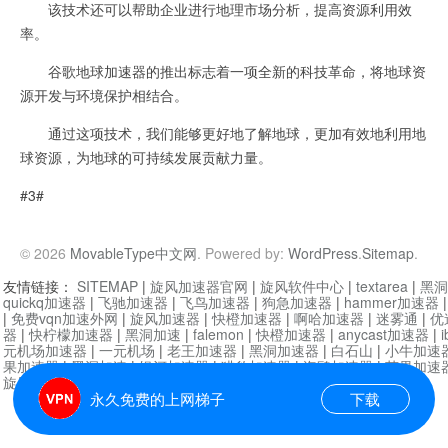
该技术还可以帮助企业进行地理市场分析，提高资源利用效
率。
谷歌地球加速器的推出标志着一项全新的科技革命，将地球资
源开发与环境保护相结合。
通过这项技术，我们能够更好地了解地球，更加有效地利用地
球资源，为地球的可持续发展贡献力量。
#3#
© 2026
MovableType中文网
. Powered by:
WordPress
.
Sitemap
.
友情链接：
SITEMAP
|
旋风加速器官网
|
旋风软件中心
|
textarea
|
黑洞
quickq加速器
|
飞驰加速器
|
飞鸟加速器
|
狗急加速器
|
hammer加速器
|
免费vqn加速外网
|
旋风加速器
|
快橙加速器
|
啊哈加速器
|
迷雾通
|
优
器
|
快柠檬加速器
|
黑洞加速
|
falemon
|
快橙加速器
|
anycast加速器
|
i
元机场加速器
|
一元机场
|
老王加速器
|
黑洞加速器
|
白石山
|
小牛加速
果加速器
|
黑洞加速
|
银河加速器
|
猎豹加速器
|
海鸥加速器
|
芒果加速
旋风加速器度器
|
哔咔漫画
|
PicACG
|
雷霆加速
永久免费的上网梯子
下载