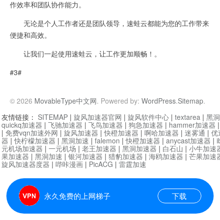
作效率和团队协作能力。
无论是个人工作者还是团队领导，速蛙云都能为您的工作带来
便捷和高效。
让我们一起使用速蛙云，让工作更加顺畅！。
#3#
© 2026
MovableType中文网
. Powered by:
WordPress
.
Sitemap
.
友情链接：
SITEMAP
|
旋风加速器官网
|
旋风软件中心
|
textarea
|
黑洞
quickq加速器
|
飞驰加速器
|
飞鸟加速器
|
狗急加速器
|
hammer加速器
|
免费vqn加速外网
|
旋风加速器
|
快橙加速器
|
啊哈加速器
|
迷雾通
|
优
器
|
快柠檬加速器
|
黑洞加速
|
falemon
|
快橙加速器
|
anycast加速器
|
i
元机场加速器
|
一元机场
|
老王加速器
|
黑洞加速器
|
白石山
|
小牛加速
果加速器
|
黑洞加速
|
银河加速器
|
猎豹加速器
|
海鸥加速器
|
芒果加速
旋风加速器度器
|
哔咔漫画
|
PicACG
|
雷霆加速
永久免费的上网梯子
下载