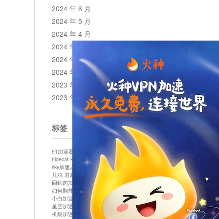
2024 年 6 月
2024 年 5 月
2024 年 4 月
2024 年 3 月
2024 年 2 月
2024 年 1 月
2023 年 12 月
2023 年 11 月
标签
91加速器
513加速器
bluelayer加速器
clash节点
hidecat
kuai500
panda加速器
plex加速器
sky加速器
telegram加速器
中信加速器
云梯加速器
几鸡
君越加速器
哔咔漫画加速器
唐师傅加速器
回锅肉加速器
坚果加速器
壹点加速器
大象加速器
如何翻外墙网站
小哈vp加速器
小火箭加速器
小白加速器
布谷vp加速器
心阶云
快连
星空加速器
最新版clash安卓下载
月光加速器
机场加速器
松果云
极快加速器
梯子加速器