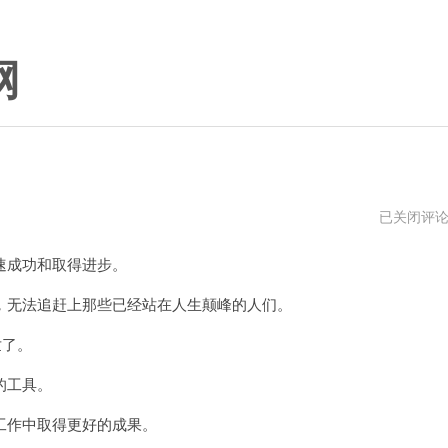
网
小
已关闭评
三
加
成功和取得进步。
速
器
2024
无法追赶上那些已经站在人生颠峰的人们。
年
世了。
的工具。
作中取得更好的成果。