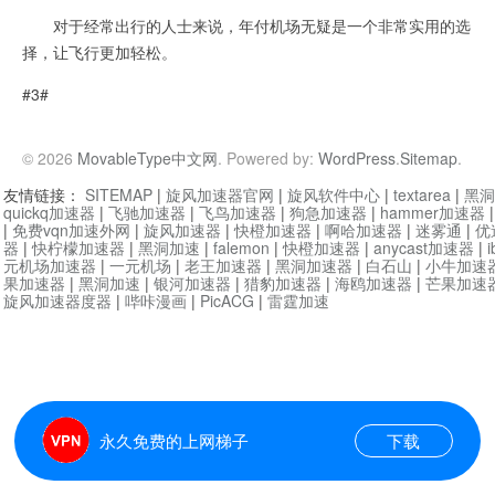
对于经常出行的人士来说，年付机场无疑是一个非常实用的选
择，让飞行更加轻松。
#3#
© 2026
MovableType中文网
. Powered by:
WordPress
.
Sitemap
.
友情链接：
SITEMAP
|
旋风加速器官网
|
旋风软件中心
|
textarea
|
黑洞
quickq加速器
|
飞驰加速器
|
飞鸟加速器
|
狗急加速器
|
hammer加速器
|
免费vqn加速外网
|
旋风加速器
|
快橙加速器
|
啊哈加速器
|
迷雾通
|
优
器
|
快柠檬加速器
|
黑洞加速
|
falemon
|
快橙加速器
|
anycast加速器
|
i
元机场加速器
|
一元机场
|
老王加速器
|
黑洞加速器
|
白石山
|
小牛加速
果加速器
|
黑洞加速
|
银河加速器
|
猎豹加速器
|
海鸥加速器
|
芒果加速
旋风加速器度器
|
哔咔漫画
|
PicACG
|
雷霆加速
永久免费的上网梯子
下载