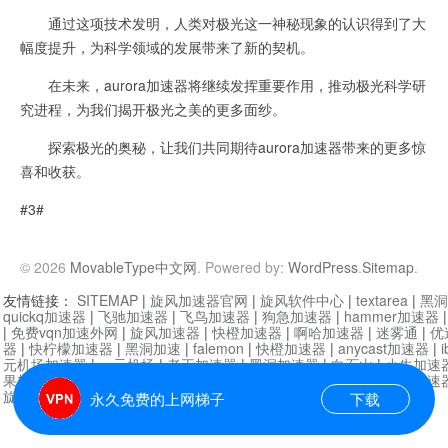
通过这项技术发明，人类对极光这一神秘现象的认识得到了大
幅度提升，为科学领域的发展带来了新的契机。
在未来，aurora加速器将继续发挥重要作用，推动极光科学研
究进程，为我们揭开极光之美的更多面纱。
探索极光的奥秘，让我们共同期待aurora加速器带来的更多惊
喜和收获。
#3#
© 2026
MovableType中文网
. Powered by:
WordPress
.
Sitemap
.
友情链接：
SITEMAP
|
旋风加速器官网
|
旋风软件中心
|
textarea
|
黑洞
quickq加速器
|
飞驰加速器
|
飞鸟加速器
|
狗急加速器
|
hammer加速器
|
免费vqn加速外网
|
旋风加速器
|
快橙加速器
|
啊哈加速器
|
迷雾通
|
优
器
|
快柠檬加速器
|
黑洞加速
|
falemon
|
快橙加速器
|
anycast加速器
|
i
元机场加速器
|
一元机场
|
老王加速器
|
黑洞加速器
|
白石山
|
小牛加速
果加速器
|
黑洞加速
|
银河加速器
|
猎豹加速器
|
海鸥加速器
|
芒果加速
旋风加速器度器
|
哔咔漫画
|
PicACG
|
雷霆加速
永久免费的上网梯子
下载