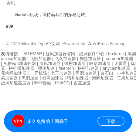
功能。
Godetia机场，等待着我们的探秘之旅。
#3#
© 2026
MovableType中文网
. Powered by:
WordPress
.
Sitemap
.
友情链接：
SITEMAP
|
旋风加速器官网
|
旋风软件中心
|
textarea
|
黑洞
quickq加速器
|
飞驰加速器
|
飞鸟加速器
|
狗急加速器
|
hammer加速器
|
免费vqn加速外网
|
旋风加速器
|
快橙加速器
|
啊哈加速器
|
迷雾通
|
优
器
|
快柠檬加速器
|
黑洞加速
|
falemon
|
快橙加速器
|
anycast加速器
|
i
元机场加速器
|
一元机场
|
老王加速器
|
黑洞加速器
|
白石山
|
小牛加速
果加速器
|
黑洞加速
|
银河加速器
|
猎豹加速器
|
海鸥加速器
|
芒果加速
旋风加速器度器
|
哔咔漫画
|
PicACG
|
雷霆加速
永久免费的上网梯子
下载