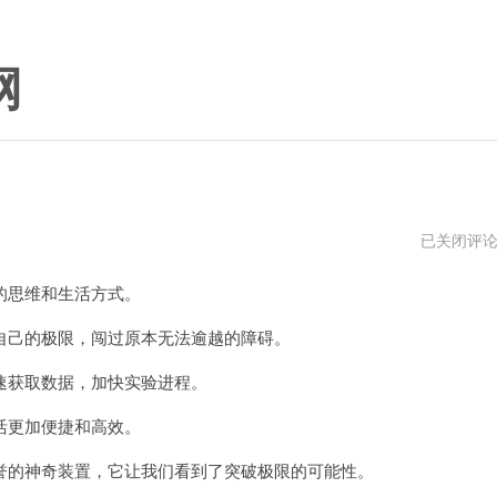
网
speed
已关闭评
加
速
思维和生活方式。
器
vp
己的极限，闯过原本无法逾越的障碍。
获取数据，加快实验进程。
更加便捷和高效。
的神奇装置，它让我们看到了突破极限的可能性。