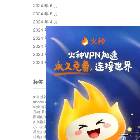
2024 年 6 月
2024 年 5 月
2024 年 4 月
2024 年 3 月
2024 年 2 月
2024 年 1 月
2023 年 12 月
2023 年 11 月
标签
91加速器
513加速器
bluelayer加速器
clash节点
hidecat
kuai500
panda加速器
plex加速器
sky加速器
telegram加速器
中信加速器
云梯加速器
几鸡
君越加速器
哔咔漫画加速器
唐师傅加速器
回锅肉加速器
坚果加速器
壹点加速器
大象加速器
如何翻外墙网站
小哈vp加速器
小火箭加速器
小白加速器
布谷vp加速器
心阶云
快连
星空加速器
最新版clash安卓下载
月光加速器
机场加速器
松果云
极快加速器
梯子加速器