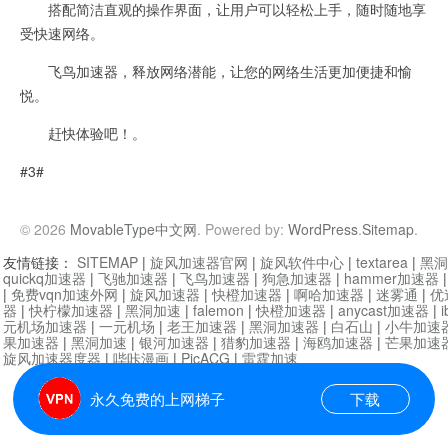
搭配简洁直观的操作界面，让用户可以轻松上手，随时随地享
受快速网络。
飞鸟加速器，释放网络潜能，让您的网络生活更加便捷和愉
悦。
赶快体验吧！。
#3#
© 2026
MovableType中文网
. Powered by:
WordPress
.
Sitemap
.
友情链接：
SITEMAP
|
旋风加速器官网
|
旋风软件中心
|
textarea
|
黑洞
quickq加速器
|
飞驰加速器
|
飞鸟加速器
|
狗急加速器
|
hammer加速器
|
免费vqn加速外网
|
旋风加速器
|
快橙加速器
|
啊哈加速器
|
迷雾通
|
优
器
|
快柠檬加速器
|
黑洞加速
|
falemon
|
快橙加速器
|
anycast加速器
|
i
元机场加速器
|
一元机场
|
老王加速器
|
黑洞加速器
|
白石山
|
小牛加速
果加速器
|
黑洞加速
|
银河加速器
|
猎豹加速器
|
海鸥加速器
|
芒果加速
旋风加速器度器
|
哔咔漫画
|
PicACG
|
雷霆加速
永久免费的上网梯子
下载