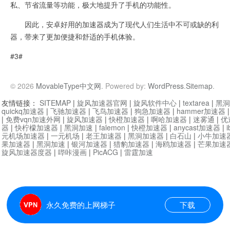
私、节省流量等功能，极大地提升了手机的功能性。
因此，安卓好用的加速器成为了现代人们生活中不可或缺的利
器，带来了更加便捷和舒适的手机体验。
#3#
© 2026
MovableType中文网
. Powered by:
WordPress
.
Sitemap
.
友情链接：
SITEMAP
|
旋风加速器官网
|
旋风软件中心
|
textarea
|
黑洞
quickq加速器
|
飞驰加速器
|
飞鸟加速器
|
狗急加速器
|
hammer加速器
|
免费vqn加速外网
|
旋风加速器
|
快橙加速器
|
啊哈加速器
|
迷雾通
|
优
器
|
快柠檬加速器
|
黑洞加速
|
falemon
|
快橙加速器
|
anycast加速器
|
i
元机场加速器
|
一元机场
|
老王加速器
|
黑洞加速器
|
白石山
|
小牛加速
果加速器
|
黑洞加速
|
银河加速器
|
猎豹加速器
|
海鸥加速器
|
芒果加速
旋风加速器度器
|
哔咔漫画
|
PicACG
|
雷霆加速
永久免费的上网梯子
下载