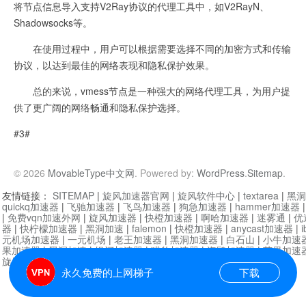
将节点信息导入支持V2Ray协议的代理工具中，如V2RayN、
Shadowsocks等。
在使用过程中，用户可以根据需要选择不同的加密方式和传输
协议，以达到最佳的网络表现和隐私保护效果。
总的来说，vmess节点是一种强大的网络代理工具，为用户提
供了更广阔的网络畅通和隐私保护选择。
#3#
© 2026
MovableType中文网
. Powered by:
WordPress
.
Sitemap
.
友情链接：
SITEMAP
|
旋风加速器官网
|
旋风软件中心
|
textarea
|
黑洞
quickq加速器
|
飞驰加速器
|
飞鸟加速器
|
狗急加速器
|
hammer加速器
|
免费vqn加速外网
|
旋风加速器
|
快橙加速器
|
啊哈加速器
|
迷雾通
|
优
器
|
快柠檬加速器
|
黑洞加速
|
falemon
|
快橙加速器
|
anycast加速器
|
i
元机场加速器
|
一元机场
|
老王加速器
|
黑洞加速器
|
白石山
|
小牛加速
果加速器
|
黑洞加速
|
银河加速器
|
猎豹加速器
|
海鸥加速器
|
芒果加速
旋风加速器度器
|
哔咔漫画
|
PicACG
|
雷霆加速
永久免费的上网梯子
下载