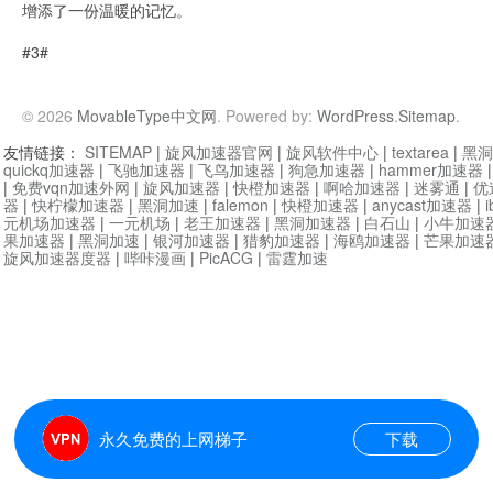
增添了一份温暖的记忆。
#3#
© 2026
MovableType中文网
. Powered by:
WordPress
.
Sitemap
.
友情链接：
SITEMAP
|
旋风加速器官网
|
旋风软件中心
|
textarea
|
黑洞
quickq加速器
|
飞驰加速器
|
飞鸟加速器
|
狗急加速器
|
hammer加速器
|
免费vqn加速外网
|
旋风加速器
|
快橙加速器
|
啊哈加速器
|
迷雾通
|
优
器
|
快柠檬加速器
|
黑洞加速
|
falemon
|
快橙加速器
|
anycast加速器
|
i
元机场加速器
|
一元机场
|
老王加速器
|
黑洞加速器
|
白石山
|
小牛加速
果加速器
|
黑洞加速
|
银河加速器
|
猎豹加速器
|
海鸥加速器
|
芒果加速
旋风加速器度器
|
哔咔漫画
|
PicACG
|
雷霆加速
永久免费的上网梯子
下载