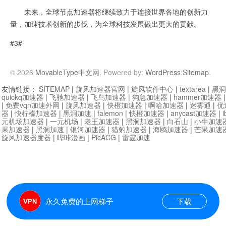
未来，全球节点加速器将继续致力于连接世界各地的创新力
量，加速技术创新的步伐，为全球科技发展做出更大的贡献。
#3#
© 2026
MovableType中文网
. Powered by:
WordPress
.
Sitemap
.
友情链接：
SITEMAP
|
旋风加速器官网
|
旋风软件中心
|
textarea
|
黑洞
quickq加速器
|
飞驰加速器
|
飞鸟加速器
|
狗急加速器
|
hammer加速器
|
免费vqn加速外网
|
旋风加速器
|
快橙加速器
|
啊哈加速器
|
迷雾通
|
优
器
|
快柠檬加速器
|
黑洞加速
|
falemon
|
快橙加速器
|
anycast加速器
|
i
元机场加速器
|
一元机场
|
老王加速器
|
黑洞加速器
|
白石山
|
小牛加速
果加速器
|
黑洞加速
|
银河加速器
|
猎豹加速器
|
海鸥加速器
|
芒果加速
旋风加速器度器
|
哔咔漫画
|
PicACG
|
雷霆加速
永久免费的上网梯子
下载