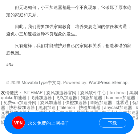
但无论如何，小三加速器都是一个不良现象，它破坏了原本稳
定的家庭和关系。
因此，我们需要加强家庭教育，培养夫妻之间的信任和沟通，
避免小三加速器这种不良现象的发生。
只有这样，我们才能维护好自己的家庭和关系，创造和谐的家
庭氛围。
#3#
© 2026
MovableType中文网
. Powered by:
WordPress
.
Sitemap
.
友情链接：
SITEMAP
|
旋风加速器官网
|
旋风软件中心
|
textarea
|
黑洞
quickq加速器
|
飞驰加速器
|
飞鸟加速器
|
狗急加速器
|
hammer加速器
|
免费vqn加速外网
|
旋风加速器
|
快橙加速器
|
啊哈加速器
|
迷雾通
|
优
器
|
快柠檬加速器
|
黑洞加速
|
falemon
|
快橙加速器
|
anycast加速器
|
i
元机场加速器
|
一元机场
|
老王加速器
|
黑洞加速器
|
白石山
|
小牛加速
果加速器
|
黑洞加速
|
银河加速器
|
猎豹加速器
|
海鸥加速器
|
芒果加速
旋风加速器度器
|
哔咔漫画
|
PicACG
|
雷霆加速
永久免费的上网梯子
下载