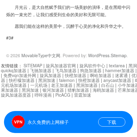
月光云，是大自然赋予我们的一场美妙的演绎，是在黑暗中闪
烁的一束光芒，让我们感受到生命的美好和无限可能。
愿我们能在这样的美景中，沉醉于心灵的净化和升华之中。
#3#
© 2026
MovableType中文网
. Powered by:
WordPress
.
Sitemap
.
友情链接：
SITEMAP
|
旋风加速器官网
|
旋风软件中心
|
textarea
|
黑洞
quickq加速器
|
飞驰加速器
|
飞鸟加速器
|
狗急加速器
|
hammer加速器
|
免费vqn加速外网
|
旋风加速器
|
快橙加速器
|
啊哈加速器
|
迷雾通
|
优
器
|
快柠檬加速器
|
黑洞加速
|
falemon
|
快橙加速器
|
anycast加速器
|
i
元机场加速器
|
一元机场
|
老王加速器
|
黑洞加速器
|
白石山
|
小牛加速
果加速器
|
黑洞加速
|
银河加速器
|
猎豹加速器
|
海鸥加速器
|
芒果加速
旋风加速器度器
|
哔咔漫画
|
PicACG
|
雷霆加速
永久免费的上网梯子
下载