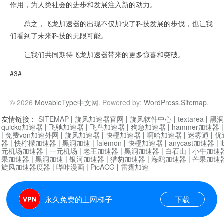
作用，为人类社会的进步和发展注入新的动力。
总之，飞龙加速器的出现不仅加快了科技发展的步伐，也让我
们看到了未来科技的无限可能。
让我们共同期待飞龙加速器带来的更多惊喜和突破。
#3#
© 2026
MovableType中文网
. Powered by:
WordPress
.
Sitemap
.
友情链接：
SITEMAP
|
旋风加速器官网
|
旋风软件中心
|
textarea
|
黑洞
quickq加速器
|
飞驰加速器
|
飞鸟加速器
|
狗急加速器
|
hammer加速器
|
免费vqn加速外网
|
旋风加速器
|
快橙加速器
|
啊哈加速器
|
迷雾通
|
优
器
|
快柠檬加速器
|
黑洞加速
|
falemon
|
快橙加速器
|
anycast加速器
|
i
元机场加速器
|
一元机场
|
老王加速器
|
黑洞加速器
|
白石山
|
小牛加速
果加速器
|
黑洞加速
|
银河加速器
|
猎豹加速器
|
海鸥加速器
|
芒果加速
旋风加速器度器
|
哔咔漫画
|
PicACG
|
雷霆加速
永久免费的上网梯子
下载