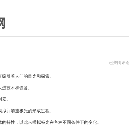
网
极
已关闭评
光
加
吸引着人们的目光和探索。
速
器
官
改进技术和设备。
网
利器。
拟并加速极光的形成过程。
的特性，以此来模拟极光在各种不同条件下的变化。