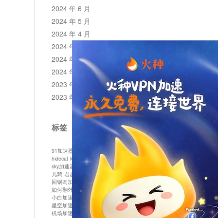
2024 年 6 月
2024 年 5 月
2024 年 4 月
2024 年 3 月
2024 年 2 月
2024 年 1 月
2023 年 12 月
2023 年 11 月
标签
91加速器
513加速器
bluelayer加速器
clash节点
hidecat
kuai500
panda加速器
plex加速器
sky加速器
telegram加速器
中信加速器
云梯加速器
几鸡
君越加速器
哔咔漫画加速器
唐师傅加速器
回锅肉加速器
坚果加速器
壹点加速器
大象加速器
如何翻外墙网站
小哈vp加速器
小火箭加速器
小白加速器
布谷vp加速器
心阶云
快连
星空加速器
最新版clash安卓下载
月光加速器
机场加速器
松果云
极快加速器
梯子加速器