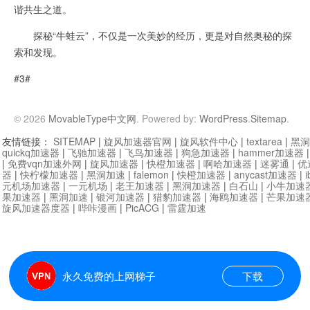
谐共生之道。
探秘“牛蛙云”，不仅是一次美妙的经历，更是对自然奥秘的探
索和发现。
#3#
© 2026
MovableType中文网
. Powered by:
WordPress
.
Sitemap
.
友情链接：
SITEMAP
|
旋风加速器官网
|
旋风软件中心
|
textarea
|
黑洞
quickq加速器
|
飞驰加速器
|
飞鸟加速器
|
狗急加速器
|
hammer加速器
|
免费vqn加速外网
|
旋风加速器
|
快橙加速器
|
啊哈加速器
|
迷雾通
|
优
器
|
快柠檬加速器
|
黑洞加速
|
falemon
|
快橙加速器
|
anycast加速器
|
i
元机场加速器
|
一元机场
|
老王加速器
|
黑洞加速器
|
白石山
|
小牛加速
果加速器
|
黑洞加速
|
银河加速器
|
猎豹加速器
|
海鸥加速器
|
芒果加速
旋风加速器度器
|
哔咔漫画
|
PicACG
|
雷霆加速
永久免费的上网梯子
下载